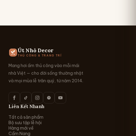
Út Nhỏ Decor
THỦ CÔNG & TRANG TRÍ
Mang hơi ấm thủ công vào mỗi mái
nhà Việt — cho đời sống thường nhật
và mọi mùa lễ trân quý, từ năm 2014.
Liên Kết Nhanh
Tất cả sản phẩm
Bộ sưu tập lễ hội
Hàng mới về
Cẩm Nang