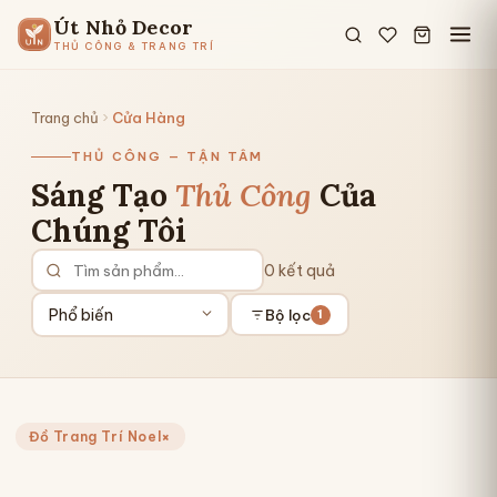
Út Nhỏ Decor
THỦ CÔNG & TRANG TRÍ
Trang chủ
Cửa Hàng
THỦ CÔNG — TẬN TÂM
Sáng Tạo
Thủ Công
Của
Chúng Tôi
0 kết quả
Bộ lọc
1
×
Đồ Trang Trí Noel