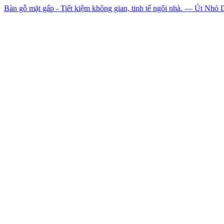
Bàn gỗ mặt gấp - Tiết kiệm không gian, tinh tế ngôi nhà. — Út Nhỏ 