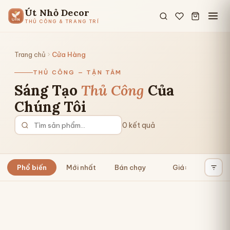
Út Nhỏ Decor
THỦ CÔNG & TRANG TRÍ
Trang chủ
Cửa Hàng
THỦ CÔNG — TẬN TÂM
Sáng Tạo
Thủ Công
Của
Chúng Tôi
0 kết quả
Phổ biến
Mới nhất
Bán chạy
Giá
↕