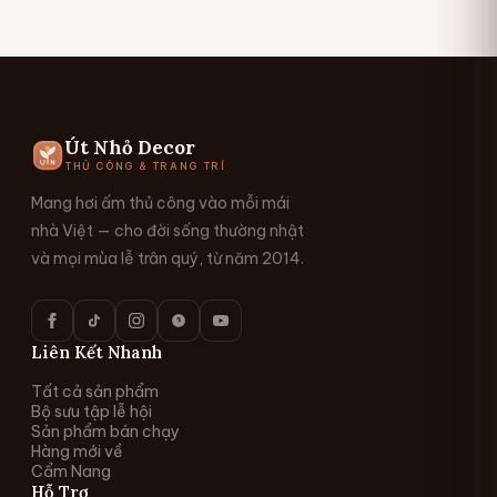
Út Nhỏ Decor
THỦ CÔNG & TRANG TRÍ
Mang hơi ấm thủ công vào mỗi mái
nhà Việt — cho đời sống thường nhật
và mọi mùa lễ trân quý, từ năm 2014.
Liên Kết Nhanh
Tất cả sản phẩm
Bộ sưu tập lễ hội
Sản phẩm bán chạy
Hàng mới về
Cẩm Nang
Hỗ Trợ