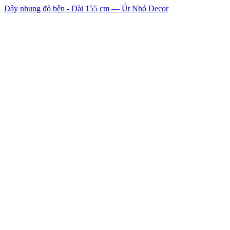
Dây nhung đỏ bện - Dài 155 cm — Út Nhỏ Decor