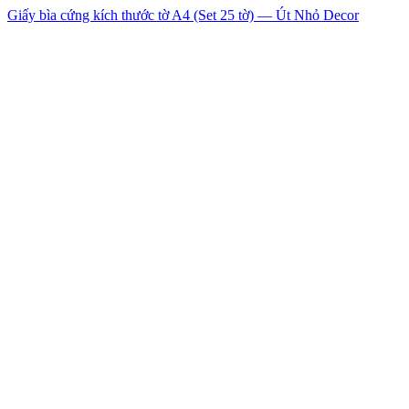
Giấy bìa cứng kích thước tờ A4 (Set 25 tờ) — Út Nhỏ Decor