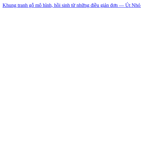
Khung tranh gỗ mô hình, hồi sinh từ những điều giản đơn — Út Nhỏ