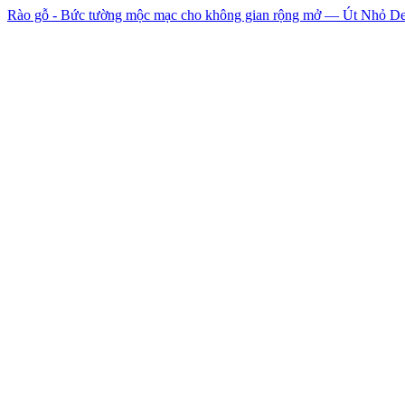
Rào gỗ - Bức tường mộc mạc cho không gian rộng mở — Út Nhỏ D