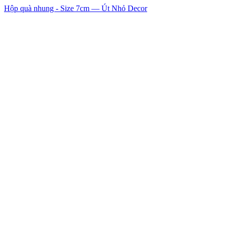
Hộp quà nhung - Size 7cm — Út Nhỏ Decor