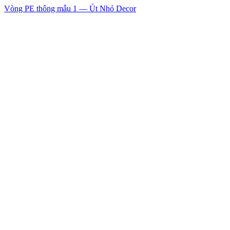
Vòng PE thông mẫu 1 — Út Nhỏ Decor